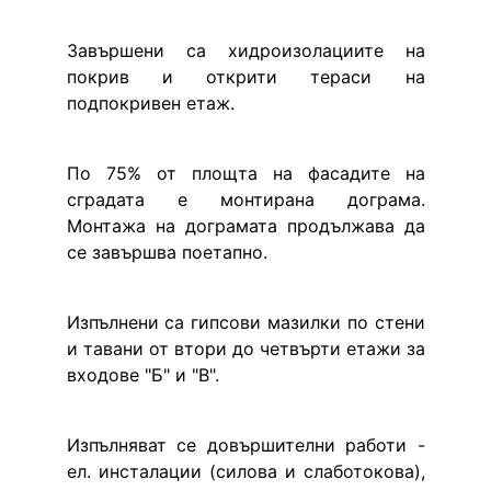
Завършени са хидроизолациите на 
покрив и открити тераси на 
подпокривен етаж.
По 75% от площта на фасадите на 
сградата е монтирана дограма. 
Монтажа на дограмата продължава да 
се завършва поетапно.
Изпълнени са гипсови мазилки по стени 
и тавани от втори до четвърти етажи за 
входове "Б" и "В".
Изпълняват се довършителни работи - 
ел. инсталации (силова и слаботокова), 