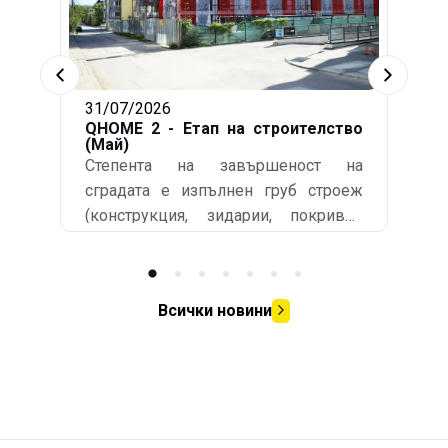
31/07/2026
QHOME 2 - Етап на строителство
(Май)
Степента на завършеност на
сградата е изпълнен груб строеж
(конструкция, зидарии, покривни
хидроизолации), съответно
подписани Акт обр. 14 и
Удостоверение по чл.181 - издадено
Всички новини
от общинската администрация.
Изпълнени са СВО (сградно
водопроводно отклонение) и СКО
(сградно канализационно
отклонение). По всички етажни нива
(без сутерен) са завършени силова и