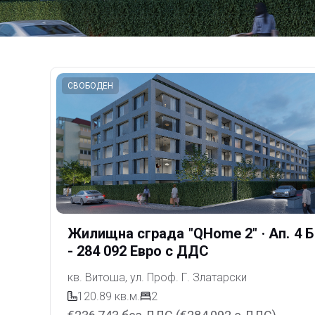
СВОБОДЕН
Жилищна сграда "QHome 2"
· Ап. 4 Б
- 284 092 Евро с ДДС
кв. Витоша, ул. Проф. Г. Златарски
120.89
кв.м.
2