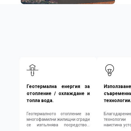
Геотермална енергия за
Изпол
отопление / охлаждане и
съвременн
топла вода.
технологии
Геотермалното отопление за
Благодарение
многофамилни жилищни сгради
технологии
се изпълнява посредством
наистина уст
необходим брой
здравослов