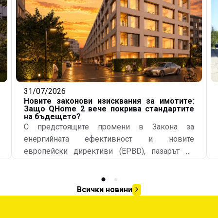
31/07/2026
Новите законови изисквания за имотите:
Защо QHome 2 вече покрива стандартите
на бъдещето?
С предстоящите промени в Закона за
енергийната ефективност и новите
европейски директиви (EPBD), пазарът на
недвижими имоти в България навлиза в
изцяло нова ера. Всички нови обяви за
продажба или отдаване под наем
Всички новини
задължително трябва да съдържат данни за
класа на енергопотребление и специфичния