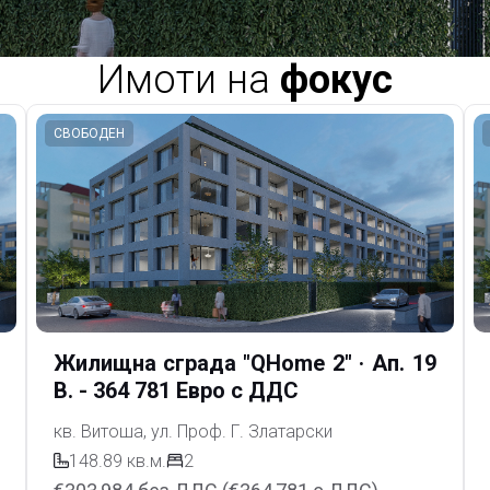
Имоти на
фокус
СВОБОДЕН
Жилищна сграда "QHome 2"
· Ап. 19
В. - 364 781 Евро с ДДС
кв. Витоша, ул. Проф. Г. Златарски
148.89
кв.м.
2