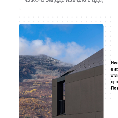
€236,743 без ДДС (€284,092 с ДДС)
Ние
вис
отл
про
Пов