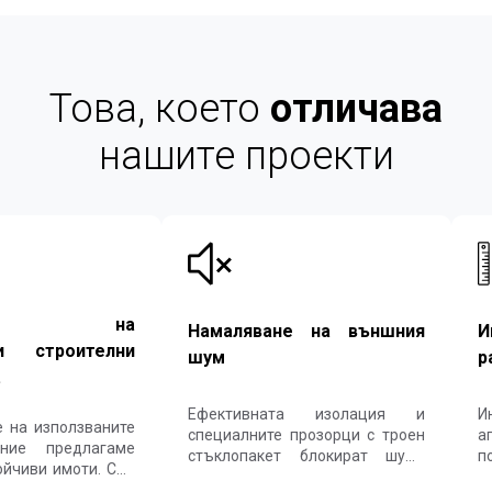
Това, което
отличава
нашите проекти
зване на
Намаляване на външния
И
и строителни
шум
р
.
Ефективната изолация и
Ин
 на използваните
специалните прозорци с троен
а
 ние предлагаме
стъклопакет блокират шума
п
ойчиви имоти. Със
отвън, което допринася за
ж
ната си среда и