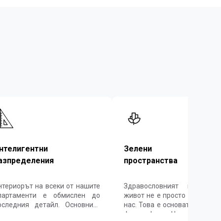
нтелигентни
Зелени общ
азпределения
пространства
териорът на всеки от нашите
Здравословният и устой
партаменти е обмислен до
живот не е просто прищявка
оследния детайл. Основните
нас. Това е основата на наш
илищни зони са винаги
философия. Ние строим