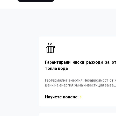
Гарантирани ниски разходи за о
топла вода
Геотермална енергия Независимост от монополите и покачващи се
цени на енергия Умна инвестиция
Научете повече