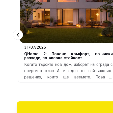
31/07/2026
QHome 2: Повече комфорт, по-ниски
разходи, по-висока стойност
Когато търсите нов дом, изборът на сграда с
енергиен клас А е едно от най-важните
решения, които ще вземете. Това е
стратегически ход, който влияе пряко не само
върху вашия комфорт, но и върху семейния
ви бюджет и дългосрочната стойност на
вашата инвестиция. От 2024 г. регулациите се
промениха коренно. „Клас А“ вече не е просто