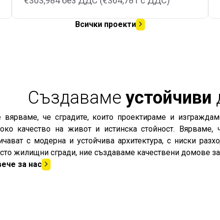
€303,984 без ДДС (€364,781 с ДДС)
Всички проекти
Създаваме
устойчиви
 вярваме, че сградите, които проектираме и изграждаме
око качество на живот и истинска стойност. Вярваме, 
ичават с модерна и устойчива архитектура, с ниски разх
сто жилищни сгради, ние създаваме качествени домове за 
ече за нас