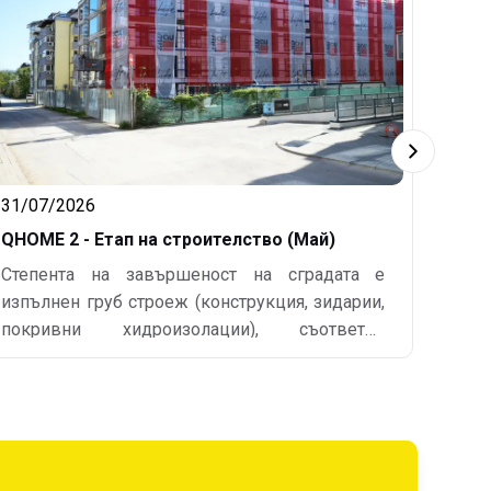
31/07/2026
QHOME 2 - Етап на строителство (Май)
Степента на завършеност на сградата е
изпълнен груб строеж (конструкция, зидарии,
покривни хидроизолации), съответно
подписани Акт обр. 14 и Удостоверение по
чл.181 - издадено от общинската
администрация. Изпълнени са СВО (сградно
водопроводно отклонение) и СКО (сградно
канализационно отклонение). По всички