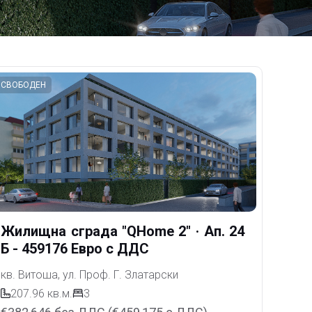
СВОБОДЕН
Жилищна сграда "QHome 2"
· Ап. 24
Б - 459176 Евро с ДДС
кв. Витоша, ул. Проф. Г. Златарски
207.96
кв.м.
3