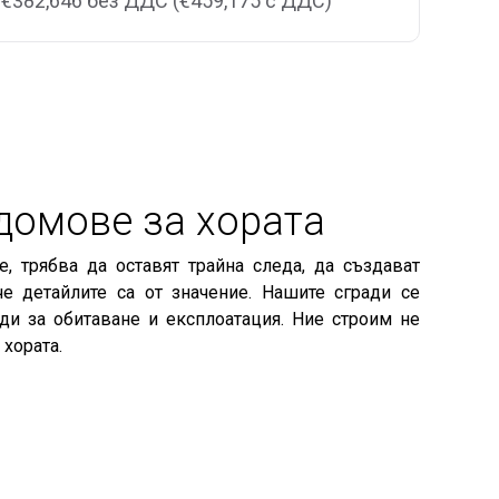
€382,646 без ДДС (€459,175 с ДДС)
домове за хората
, трябва да оставят трайна следа, да създават
че детайлите са от значение. Нашите сгради се
оди за обитаване и експлоатация. Ние строим не
хората.