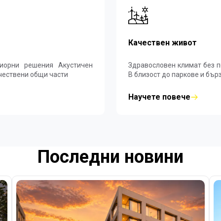
Качествен живот
 решения Акустичен
Здравословен климат без полени и прах Зел
 Намаляване на външен шум Качествени общи части
В близост до паркове и бър
Научете повече
Последни новини