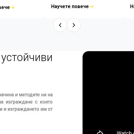
уютното усещане за дом.
п
ните интериорни
Научете повече
Н
вече
К
са комфортен дом
п
ето семейство. Те
в
иятни както към
а, така и за вашия
устойчиви
ачина и методите ни на
на изграждане с които
и и изграждането им от