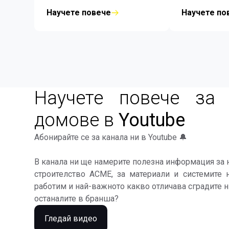
нискотемпературни
интелигент
Научете повече
Научете по
геотермални сондажи на
решения те 
дълбочина от 100 до 125 м.
за вас и ваш
Опитът ни с всички видове
са благопр
термопомпени инсталации
околната сред
показва, че инсталациите с
портфейл.
геотермални сондажи от
затворен тип или, накратко,
"земносвързани" са най
Научете повече за 
доброто решение за отопление,
климатизация и топла вода.
домове в
Youtube
Абонирайте се за канала ни в Youtube 🔔
В канала ни ще намерите полезна информация за н
строителство ACME, за материали и системите 
работим и най-важното какво отличава сградите н
останалите в бранша?
Гледай видео