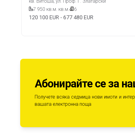
кв. Витоша, ул. Проф. Г. Златарски
7 950 кв.м.
кв.м.
6
120 100 EUR - 677 480 EUR
Абонирайте се за н
Получете всяка седмица нови имоти и интер
вашата електронна поща