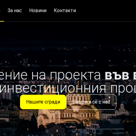
и
За нас
Новини
Контакти
ение на проекта
във 
 инвестиционния про
Нашите сгради
Свържи се с нас