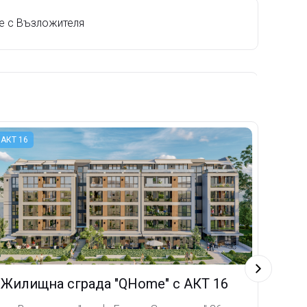
е с Възложителя
кта
АКТ 16
то за съответствие с одобреното техническо
предявяване на рекламация, контрол на работите
риемане
Жилищна сграда "QHome" с АКТ 16