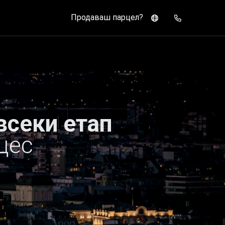
Продаваш парцел?
всеки етап
цес