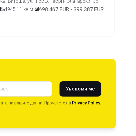
кв. Витоша, ул. "проф. Георги Златарски" 36
98 467 EUR - 399 387 EUR
4945.11
кв.м.
6
оителството и основните моменти и етапи
 след завършване на проекта
обр. 19 относно извършените СМР – видове,
на обекта
Уведоми ме
ата на вашите данни. Прочетете на
Privacy Policy.
-предаване на обекта