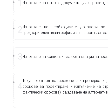
1
Изготвяне на тръжна документация и провеждан
Изготвяне на необходимите договори за
2
предварителен план-график и финансов план за
3
Изготвяне на концепция за организация на про
Текущ контрол на сроковете - проверка и д
4
срокове за проектиране и изпълнение на ст
фактически срокове), създаване на алтернати