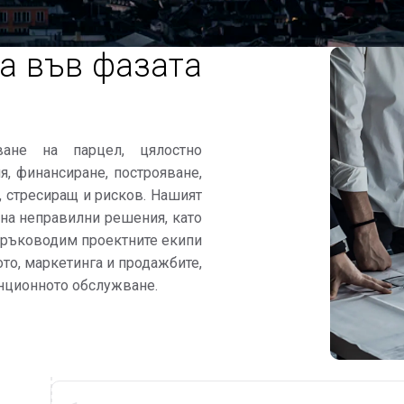
а във фазата
ване на парцел, цялостно
я, финансиране, построяване,
, стресиращ и рисков. Нашият
на неправилни решения, като
е ръководим проектните екипи
то, маркетинга и продажбите,
анционното обслужване.