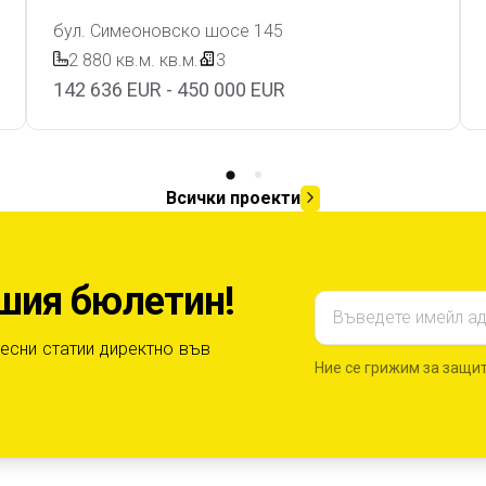
9
бул. Симеоновско шосе 145
Периодичен месечен отчет за напредъка на стр
2 880 кв.м.
кв.м.
3
142 636 EUR - 450 000 EUR
10
Заключителен количествено-финансов отчет
Всички проекти
Детайлна проверка и одобряване на акт 
11
количества и цени,изготвен от изпълнителя 
ашия бюлетин!
Емайл адрес
есни статии директно във
Ние се грижим за защит
12
Консултиране на Възложителя при приемане