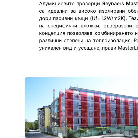
Алуминиевите прозорци 
Reynaers Mast
са идеални за високо изолирани обек
дори пасивни къщи (Uf=1.2W/m2K). Тези
на специфични вложки, съобразени с
концепция позволява комбинирането на
различни степени на топлоизолация. Р
уникален вид и усещане, прави MasterL