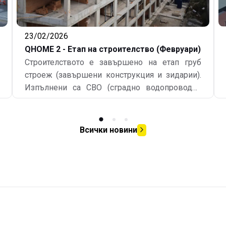
23/02/2026
QHOME 2 - Етап на строителство (Февруари)
Строителството е завършено на етап груб
строеж (завършени конструкция и зидарии).
Изпълнени са СВО (сградно водопроводно
отклонение) и СКО (сградно канализационно
отклонение). Завършени са хидроизолациите
на покрив и открити тераси на подпокривен
Всички новини
етаж. По 75% от площта на фасадите на
сградата е монтирана дограма. Монтажа на
дограмата продължава да се завършва
поетапно. Изпълнени са гипсови мазилки по
стени и тавани от втори до четвърти етажи за
входове "Б" и "В". Изпълняват се
довършителни работи - ел. инсталации