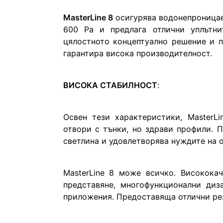
MasterLine 8
 осигурява водонепроницаем
600 Pa и предлага отлични уплътнит
цялостното концептуално решение и п
гарантира висока производителност.
ВИСОКА СТАБИЛНОСТ
:
Освен тези характеристики, MasterL
отвори с тънки, но здрави профили. П
светлина и удовлетворява нуждите на о
MasterLine 8 може всичко. Високока
представяне, многофункционални диз
приложения. Предоставяща отлични рез