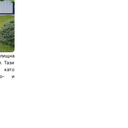
лищна 
 Тази 
 като 
о- и 