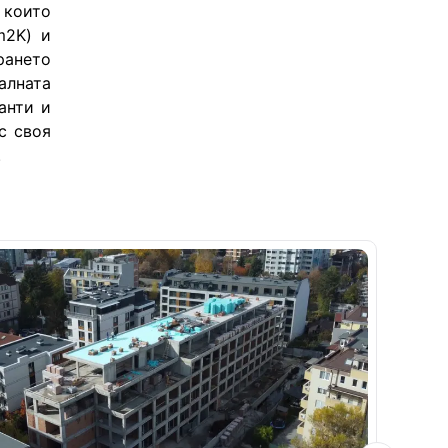
които 
2K) и 
ането 
лната 
нти и 
 своя 
.