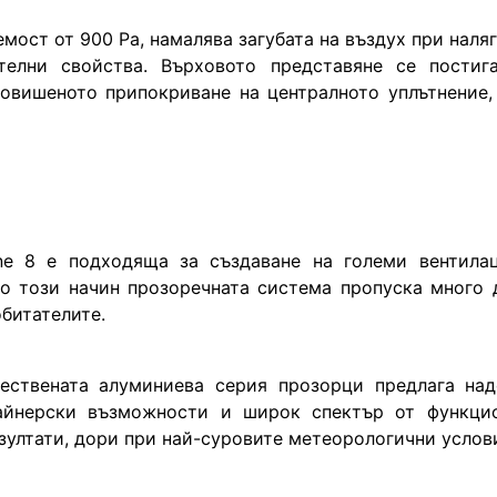
ост от 900 Pa, намалява загубата на въздух при наляга
елни свойства. Върховото представяне се постига
овишеното припокриване на централното уплътнение, 
ine 8 е подходяща за създаване на големи вентилац
о този начин прозоречната система пропуска много д
битателите.
чествената алуминиева серия прозорци предлага над
айнерски възможности и широк спектър от функцио
ултати, дори при най-суровите метеорологични услов