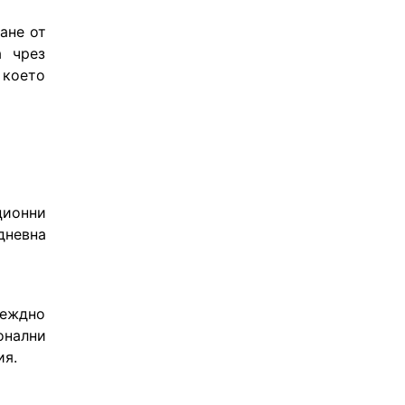
не от 
 чрез 
което 
ионни 
невна 
еждно 
нални 
ия.