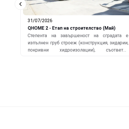
31/07/2026
QHOME 2 - Етап на строителство (Май)
Степента на завършеност на сградата е
изпълнен груб строеж (конструкция, зидарии,
покривни хидроизолации), съответно
подписани Акт обр. 14 и Удостоверение по
чл.181 - издадено от общинската
администрация. Изпълнени са СВО (сградно
водопроводно отклонение) и СКО (сградно
канализационно отклонение). По всички
етажни нива (без сутерен) са завършени
силова и слаботокова ел. инсталации, ОВК и
ВиК инсталации. Монтирани са главните
електромерни табла. Монтирана е дограма по
всички фсади, без входните фоайета. Гипсови