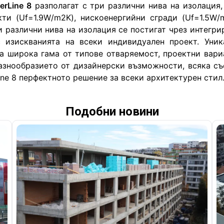
erLine 8
 разполагат с три различни нива на изолация, 
ти (Uf=1.9W/m2K), нискоенергийни сгради (Uf=1.5W/m
 различни нива на изолация се постигат чрез интегрир
 изискванията на всеки индивидуален проект. Уника
 широка гама от типове отваряемост, проектни вариа
азнообразието от дизайнерски възможности, всяка със
ine 8 перфектното решение за всеки архитектурен стил
Подобни новини