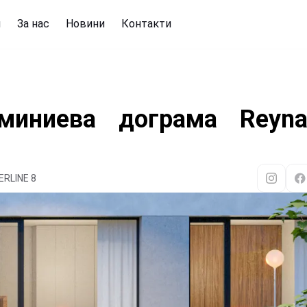
и
За нас
Новини
Контакти
иниева дограма Reyna
ERLINE 8