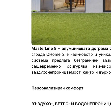
MasterLine 8
 – 
алуминиевата дограма о
сграда QHome 2 e най-новото и уникал
система предлага безгранични въз
същевременно осигурява най-ви
въздухонепроницаемост, както и върхо
Персонализиран комфорт
ВЪЗДУХО-, ВЕТРО- И ВОДОНЕПРОНИ