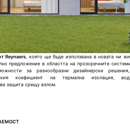
т Reynaers
, която ще бъде използвана в новата ни жи
но предложение в областта на прозоречните системи.
можности за разнообразни дизайнерски решения,
сокия коефициент на термална изолация, вод
ва защита срещу взлом.
ЦАЕМОСТ