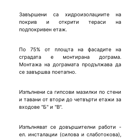
Завършени са хидроизолациите на 
покрив и открити тераси на 
подпокривен етаж.
По 75% от площта на фасадите на 
сградата е монтирана дограма. 
Монтажа на дограмата продължава да 
се завършва поетапно.
Изпълнени са гипсови мазилки по стени 
и тавани от втори до четвърти етажи за 
входове "Б" и "В".
Изпълняват се довършителни работи - 
ел. инсталации (силова и слаботокова), 