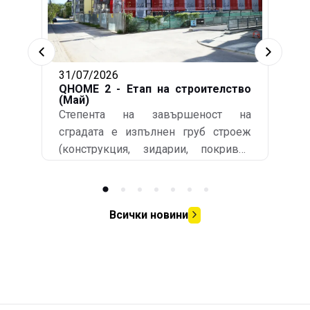
31/07/2026
QHOME 2 - Етап на строителство
(Май)
Степента на завършеност на
сградата е изпълнен груб строеж
(конструкция, зидарии, покривни
хидроизолации), съответно
подписани Акт обр. 14 и
Удостоверение по чл.181 - издадено
Всички новини
от общинската администрация.
Изпълнени са СВО (сградно
водопроводно отклонение) и СКО
(сградно канализационно
отклонение). По всички етажни нива
(без сутерен) са завършени силова и