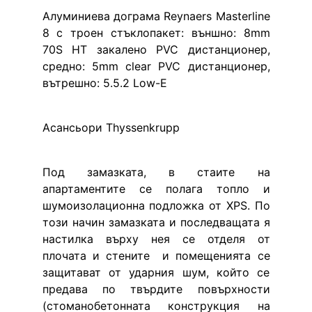
Алуминиева дограма Reynaers Masterline 
8 с троен стъклопакет: външно: 8mm 
70S HT закалено PVC дистанционер, 
средно: 5mm clear PVC дистанционер, 
вътрешно: 5.5.2 Low-E
Асансьори Thyssenkrupp
Под замазката, в стаите на 
апартаментите се полага топло и 
шумоизолационна подложка от XPS. По 
този начин замазката и последващата я 
настилка върху нея се отделя от 
плочата и стените  и помещенията се 
защитават от ударния шум, който се 
предава по твърдите повърхности 
(стоманобетонната конструкция на 