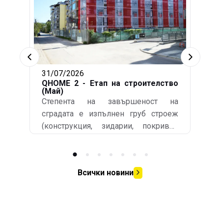
31/07/2026
QHOME 2 - Етап на строителство
(Май)
Степента на завършеност на
сградата е изпълнен груб строеж
(конструкция, зидарии, покривни
хидроизолации), съответно
подписани Акт обр. 14 и
Удостоверение по чл.181 - издадено
Всички новини
от общинската администрация.
Изпълнени са СВО (сградно
водопроводно отклонение) и СКО
(сградно канализационно