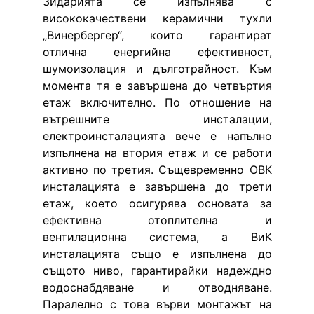
Зидарията се изпълнява с 
висококачествени керамични тухли 
„Винербергер“, които гарантират 
отлична енергийна ефективност, 
шумоизолация и дълготрайност. Към 
момента тя е завършена до четвъртия 
етаж включително. По отношение на 
вътрешните инсталации, 
електроинсталацията вече е напълно 
изпълнена на втория етаж и се работи 
активно по третия. Същевременно ОВК 
инсталацията е завършена до трети 
етаж, което осигурява основата за 
ефективна отоплителна и 
вентилационна система, а ВиК 
инсталацията също е изпълнена до 
същото ниво, гарантирайки надеждно 
водоснабдяване и отводняване. 
Паралелно с това върви монтажът на 